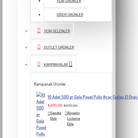
YENI ÜRÜNLER
DIĞER ÜRÜNLER
YENI GELENLER
OUTLET ÜRÜNLER
KAMPANYALAR
Kampanalı Ürünler
10 Adet 500 gr Gala Payet Pullu İhraç Fazlası El Örgü 
₺499,00
₺699,00
Sepete
Alışveriş
Ekle
Listeme
Ekle