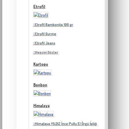
Etrofil
Etrofil Bambonita 100 gr
Etrofil Gurme
Etrofil Jeans
Hepsini Göster
Kartopu
Bonbon
Himalaya
Himalaya YILDIZ İnce Pullu El Örgü İpliği