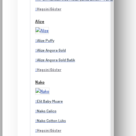
Hepsini Göster
Alize
Alize Puffy
Alize Angora Gold
Alize Angora Gold Batik
Hepsini Göster
Nako
Elit Baby Muare
Nako Calico
Nako Cotton Lüks
Hepsini Göster