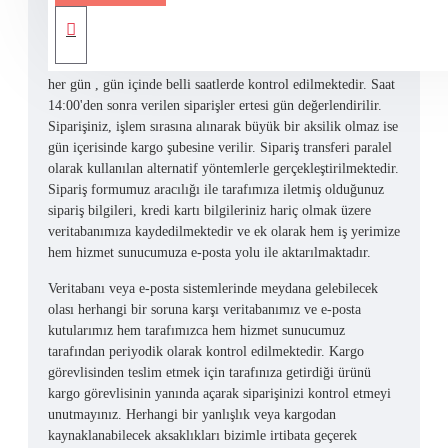
Siparişiniz bizim için önemlidir!
Online olarak sitemizden verilen siparişler periyodik olarak
her gün , gün içinde belli saatlerde kontrol edilmektedir. Saat
14:00'den sonra verilen siparişler ertesi gün değerlendirilir.
Siparişiniz, işlem sırasına alınarak büyük bir aksilik olmaz ise
gün içerisinde kargo şubesine verilir. Sipariş transferi paralel
olarak kullanılan alternatif yöntemlerle gerçekleştirilmektedir.
Sipariş formumuz aracılığı ile tarafımıza iletmiş olduğunuz
sipariş bilgileri, kredi kartı bilgileriniz hariç olmak üzere
veritabanımıza kaydedilmektedir ve ek olarak hem iş yerimize
hem hizmet sunucumuza e-posta yolu ile aktarılmaktadır.
Veritabanı veya e-posta sistemlerinde meydana gelebilecek
olası herhangi bir soruna karşı veritabanımız ve e-posta
kutularımız hem tarafımızca hem hizmet sunucumuz
tarafından periyodik olarak kontrol edilmektedir. Kargo
görevlisinden teslim etmek için tarafınıza getirdiği ürünü
kargo görevlisinin yanında açarak siparişinizi kontrol etmeyi
unutmayınız. Herhangi bir yanlışlık veya kargodan
kaynaklanabilecek aksaklıkları bizimle irtibata geçerek