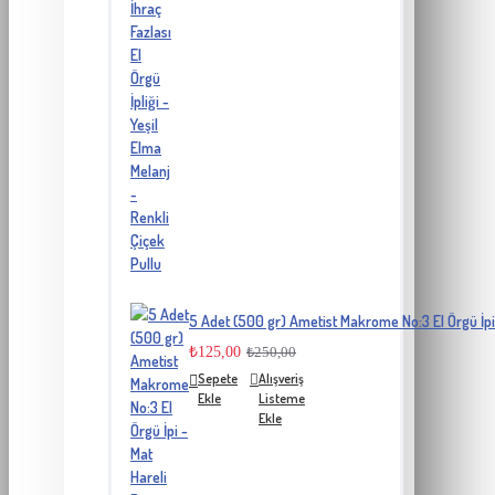
5 Adet (500 gr) Ametist Makrome No:3 El Örgü İpi
₺125,00
₺250,00
Sepete
Alışveriş
Ekle
Listeme
Ekle