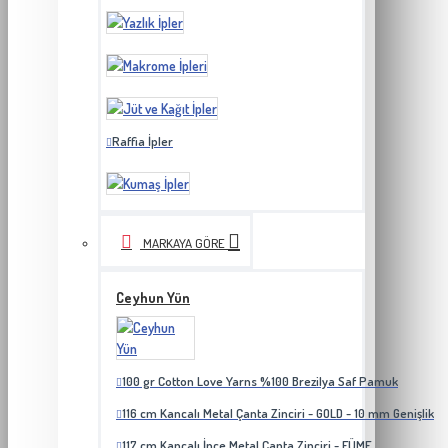
Raffia İpler
MARKAYA GÖRE
Ceyhun Yün
100 gr Cotton Love Yarns %100 Brezilya Saf Pamuk
116 cm Kancalı Metal Çanta Zinciri - GOLD - 10 mm Genişlik
117 cm Kancalı İnce Metal Çanta Zinciri - FÜME