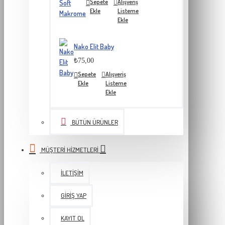
Sepete
Alışveriş
Ekle
Listeme
Ekle
Nako Elit Baby
₺75,00
Sepete
Alışveriş
Ekle
Listeme
Ekle
BÜTÜN ÜRÜNLER
MÜŞTERI HIZMETLERI
İLETIŞIM
GIRIŞ YAP
KAYIT OL