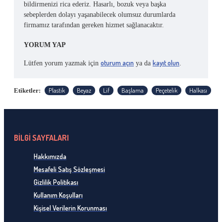
bildirmenizi rica ederiz. Hasarlı, bozuk veya başka
sebeplerden dolayı yaşanabilecek olumsuz durumlarda
firmamız tarafından gereken hizmet sağlanacaktır.
YORUM YAP
oturum açın
kayıt olun
Lütfen yorum yazmak için
ya da
.
Plastik
Beyaz
Lif
Başlama
Peçetelik
Halkası
Etiketler:
BİLGİ SAYFALARI
Hakkımızda
Mesafeli Satış Sözleşmesi
Gizlilik Politikası
Kullanım Koşulları
Kişisel Verilerin Korunması