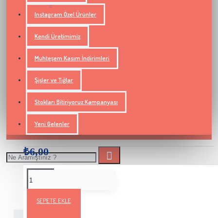
Instagram Özel Ürünler
Kendi Üretimimiz
Muhteşem Kasım İndirimleri
Şişler ve Tığlar
Stokları Bitiriyoruz Kampanyası
Yeni Gelenler
₺6,00
Teslimat Bilgileri
Ürün Yorumları
SEPETE EKLE