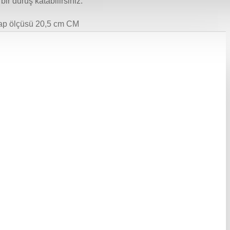
 bir duruş katabilirsiniz.
ap ölçüsü 20,5 cm CM
 da bulunduğunuz ortamın ışık yansımasına bağlı olarak ton farklılığı