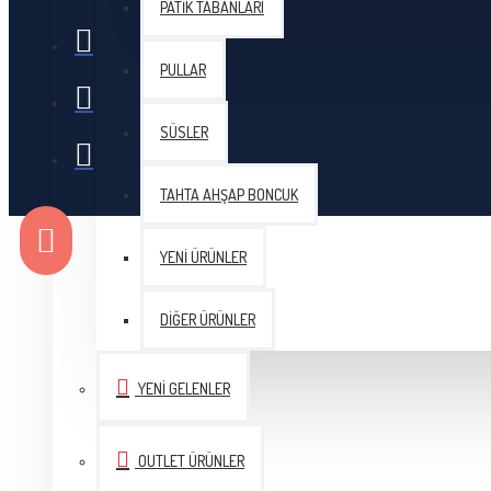
PATIK TABANLARI
Tulip Etimo Yün Tığ Siyah
PULLAR
SÜSLER
TAHTA AHŞAP BONCUK
YENI ÜRÜNLER
DIĞER ÜRÜNLER
YENI GELENLER
OUTLET ÜRÜNLER