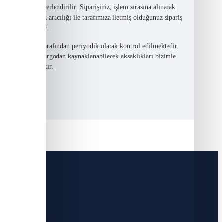
 ertesi gün değerlendirilir. Siparişiniz, işlem sırasına alınarak
Sipariş formumuz aracılığı ile tarafımıza iletmiş olduğunuz sipariş
e aktarılmaktadır.
met sunucumuz tarafından periyodik olarak kontrol edilmektedir.
 yanlışlık veya kargodan kaynaklanabilecek aksaklıkları bizimle
zmet sağlanacaktır.