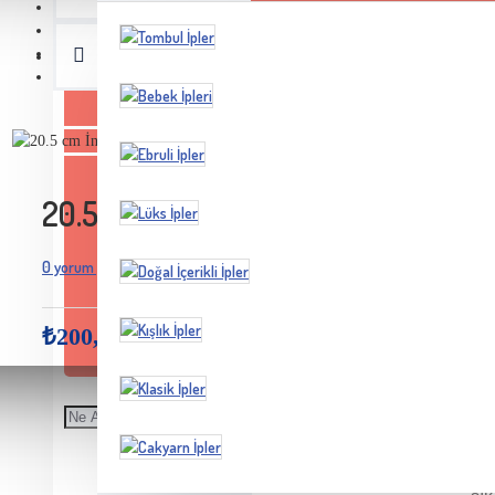
20.5 cm İncili Oval Çanta Bursu Gü
0 yorum yapılmış.
Yorum Yap
-
₺200,00
STOK ADETI : 1
Ceyhun Yün
Marka:
Model Numarası:
inci03
Kullanımda esneme yada yamulma y
çanta modellerinde kullanıma uygundur