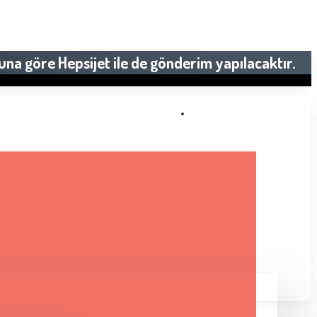
una göre Hepsijet ile de gönderim yapılacaktır.
2000 TL VE ÜZERI SIPARI