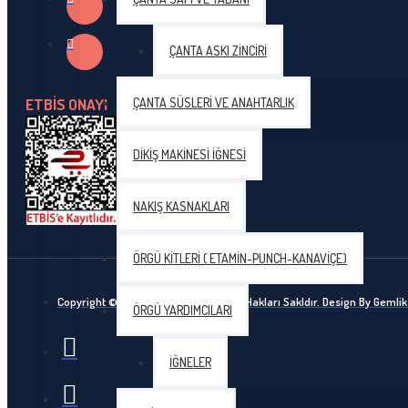
Himalaya YILDIZ İnce Pullu El Örgü İpliği
ÇANTA ASKI ZINCIRI
YARNEND Amigurumi 10 Adet 500 gr - L054
Ören Bayan
ETBİS ONAYI
ÇANTA SÜSLERI VE ANAHTARLIK
DIKIŞ MAKINESI İĞNESI
5 adet (500) gr Ören Bayan KITTY BABY Benekli Bebe İpi
5 adet (500) gr Ören Bayan KITTY BABY Benekli Bebe İpi
NAKIŞ KASNAKLARI
5 adet (500) gr Ören Bayan KITTY BABY Benekli Bebe İpi
ÖRGÜ KITLERI ( ETAMIN-PUNCH-KANAVIÇE)
Gazzal
Copyright © 2020, Ceyhun Yün, Bütün Hakları Sakldır. Design By Geml
ÖRGÜ YARDIMCILARI
Gazzal Baby Cotton
İĞNELER
Tulip