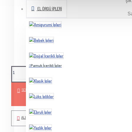
şık
EL ÖRGÜ İPLERI
S
UYARI:
Ekrandaki ürünün rengi görüntülediğiniz cihaza ya
gösterebilir.
Pamuk İçerikli İpler
SEPETE EKLE
ALIŞVERIŞ LISTEME EKLE