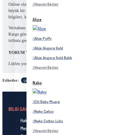
Hepsini Göster
Online olarak sitemizden verilen siparişler periyodik olarak her gün , gün i
büyük bir aksilik olmaz ise gün içerisinde kargo şubesine verilir. Sipariş t
bilgileri, kredi kartı bilgileriniz hariç olmak üzere veritabanımıza kayd
Alize
Veritabanı veya e-posta sistemlerinde meydana gelebilecek olası herhangi
Kargo görevlisinden teslim etmek için tarafınıza getirdiği ürünü kargo gö
Alize Puffy
irtibata geçerek bildirmenizi rica ederiz. Hasarlı, bozuk veya başka sebe
Alize Angora Gold
YORUM YAP
Alize Angora Gold Batik
oturum açın
kayıt olun
Lütfen yorum yazmak için
ya da
.
Hepsini Göster
çantasapı
hobimalzemeleri
örgüçanta
Etiketler:
Nako
Elit Baby Muare
BİLGİ SAYFALARI
Nako Calico
Hakkımızda
Nako Cotton Lüks
Mesafeli Satış Sözleşmesi
Hepsini Göster