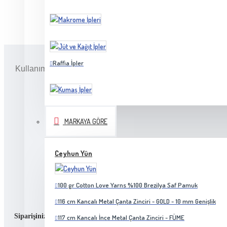
Raffia İpler
Kullanımda esneme yada yamulma yapmaz, sağlam ve sert bir
MARKAYA GÖRE
Ceyhun Yün
Ekrandaki ürünün rengi görüntüled
100 gr Cotton Love Yarns %100 Brezilya Saf Pamuk
116 cm Kancalı Metal Çanta Zinciri - GOLD - 10 mm Genişlik
Siparişiniz bizim için önemlidir!
117 cm Kancalı İnce Metal Çanta Zinciri - FÜME