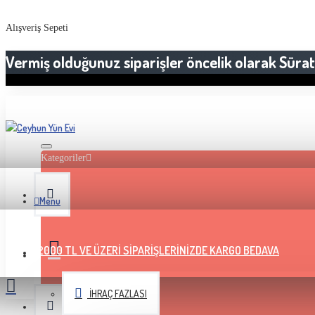
Alışveriş Sepeti
Vermiş olduğunuz siparişler öncelik olarak Sürat 
Kategoriler
Menu
2000 TL VE ÜZERI SIPARIŞLERINIZDE KARGO BEDAVA
İHRAÇ FAZLASI