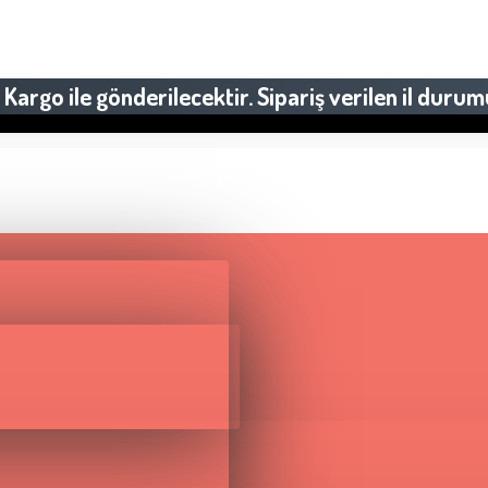
Kargo ile gönderilecektir. Sipariş verilen il durum