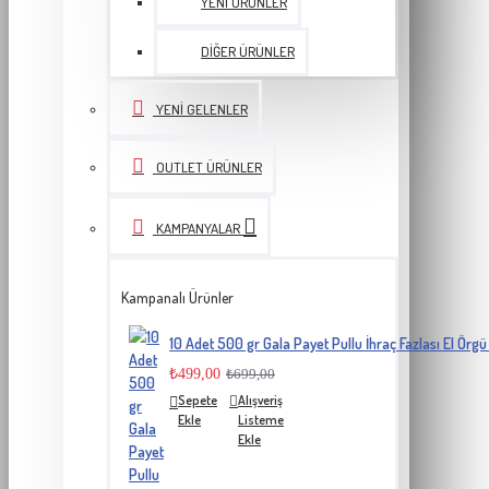
YENI ÜRÜNLER
DIĞER ÜRÜNLER
YENI GELENLER
OUTLET ÜRÜNLER
KAMPANYALAR
Kampanalı Ürünler
10 Adet 500 gr Gala Payet Pullu İhraç Fazlası El Örgü 
₺499,00
₺699,00
Sepete
Alışveriş
Ekle
Listeme
Ekle