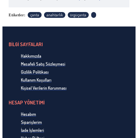
çanta
anahtarlık
örgüçanta
Etiketler:
BİLGİ SAYFALARI
Hakkımızda
Mesafeli Satış Sözleşmesi
Gizlilik Politikası
Kullanım Koşulları
Kişisel Verilerin Korunması
HESAP YÖNETİMİ
Hesabım
Siparişlerim
İade İşlemleri