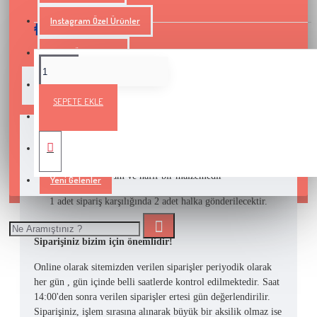
Instagram Özel Ürünler
₺15,00
Kendi Üretimimiz
Açıklama
Muhteşem Kasım İndirimleri
Teslimat Bilgileri
Ürün Yorumları
SEPETE EKLE
Şişler ve Tığlar
Çanta ve aksesuar yapımında, zincirleri çantaya bağlamak için
Stokları Bitiriyoruz Kampanyası
kullanabileceğiniz metal halka.Yaklaşık 4 cm çapındadır.
Sağlam ve hafif bir malzemedir
Yeni Gelenler
1 adet sipariş karşılığında 2 adet halka gönderilecektir.
Siparişiniz bizim için önemlidir!
Online olarak sitemizden verilen siparişler periyodik olarak
her gün , gün içinde belli saatlerde kontrol edilmektedir. Saat
14:00'den sonra verilen siparişler ertesi gün değerlendirilir.
Siparişiniz, işlem sırasına alınarak büyük bir aksilik olmaz ise