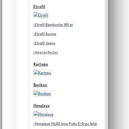
Etrofil
Etrofil Bambonita 100 gr
Etrofil Gurme
Etrofil Jeans
Hepsini Göster
Kartopu
Bonbon
Himalaya
Himalaya YILDIZ İnce Pullu El Örgü İpliği