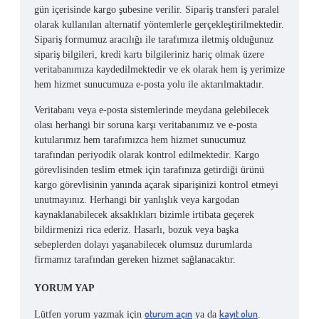
gün içerisinde kargo şubesine verilir. Sipariş transferi paralel
olarak kullanılan alternatif yöntemlerle gerçekleştirilmektedir.
Sipariş formumuz aracılığı ile tarafımıza iletmiş olduğunuz
sipariş bilgileri, kredi kartı bilgileriniz hariç olmak üzere
veritabanımıza kaydedilmektedir ve ek olarak hem iş yerimize
hem hizmet sunucumuza e-posta yolu ile aktarılmaktadır.
Veritabanı veya e-posta sistemlerinde meydana gelebilecek
olası herhangi bir soruna karşı veritabanımız ve e-posta
kutularımız hem tarafımızca hem hizmet sunucumuz
tarafından periyodik olarak kontrol edilmektedir. Kargo
görevlisinden teslim etmek için tarafınıza getirdiği ürünü
kargo görevlisinin yanında açarak siparişinizi kontrol etmeyi
unutmayınız. Herhangi bir yanlışlık veya kargodan
kaynaklanabilecek aksaklıkları bizimle irtibata geçerek
bildirmenizi rica ederiz. Hasarlı, bozuk veya başka
sebeplerden dolayı yaşanabilecek olumsuz durumlarda
firmamız tarafından gereken hizmet sağlanacaktır.
YORUM YAP
oturum açın
kayıt olun
Lütfen yorum yazmak için
ya da
.