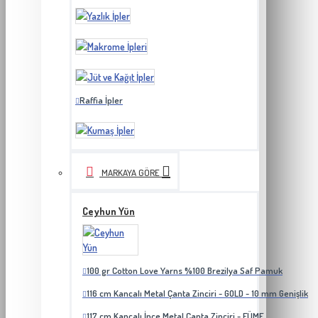
Raffia İpler
MARKAYA GÖRE
Ceyhun Yün
100 gr Cotton Love Yarns %100 Brezilya Saf Pamuk
116 cm Kancalı Metal Çanta Zinciri - GOLD - 10 mm Genişlik
117 cm Kancalı İnce Metal Çanta Zinciri - FÜME