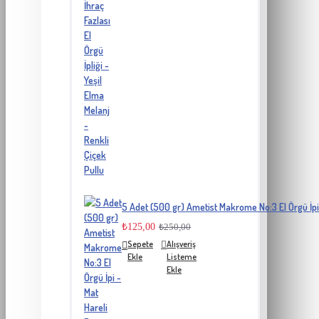
5 Adet (500 gr) Ametist Makrome No:3 El Örgü İpi
₺125,00
₺250,00
Sepete
Alışveriş
Ekle
Listeme
Ekle