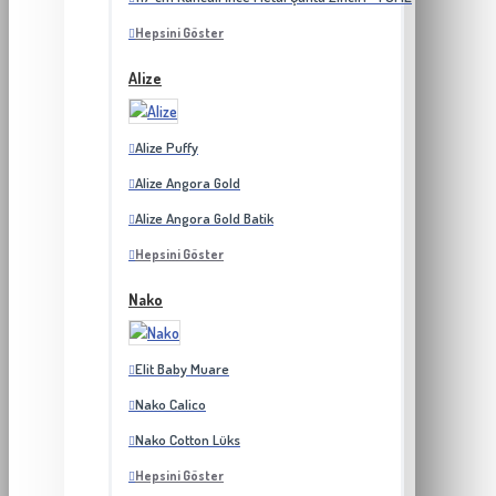
Hepsini Göster
Alize
Alize Puffy
Alize Angora Gold
Alize Angora Gold Batik
Hepsini Göster
Nako
Elit Baby Muare
Nako Calico
Nako Cotton Lüks
Hepsini Göster