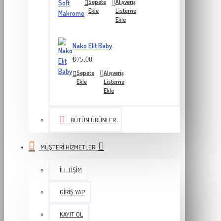
Sepete
Alışveriş
Ekle
Listeme
Ekle
Nako Elit Baby
₺75,00
Sepete
Alışveriş
Ekle
Listeme
Ekle
BÜTÜN ÜRÜNLER
MÜŞTERI HIZMETLERI
İLETIŞIM
GIRIŞ YAP
KAYIT OL