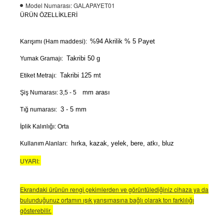
Model Numarası:
GALAPAYET01
ÜRÜN ÖZELLİKLERİ
%94 Akrilik % 5 Payet
Karışımı (Ham maddesi):
Takribi 50 g
Yumak Gramajı:
Takribi 125 mt
Etiket Metrajı:
mm arası
Şiş Numarası:
3,5 - 5
3 - 5 mm
Tığ numarası:
İplik Kalınlığı: Orta
hırka, kazak, yelek, bere, atkı, bluz
Kullanım Alanları:
UYARI:
Ekrandaki ürünün rengi çekimlerden ve görüntülediğiniz cihaza ya da
bulunduğunuz ortamın ışık yansımasına bağlı olarak ton farklılığı
gösterebilir.