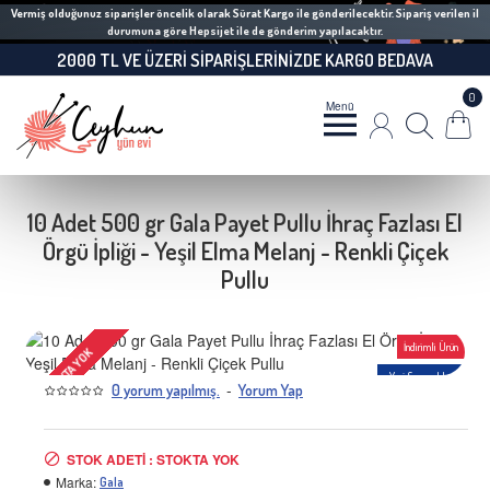
Vermiş olduğunuz siparişler öncelik olarak Sürat Kargo ile gönderilecektir. Sipariş verilen il
durumuna göre Hepsijet ile de gönderim yapılacaktır.
2000 TL VE ÜZERI SIPARIŞLERINIZDE KARGO BEDAVA
0
10 Adet 500 gr Gala Payet Pullu İhraç Fazlası El
Örgü İpliği - Yeşil Elma Melanj - Renkli Çiçek
Pullu
İndirimli Ürün
STOKTA YOK
Yeni Seçenekler
-
0 yorum yapılmış.
Yorum Yap
-29 %
STOK ADETI : STOKTA YOK
Marka:
Gala