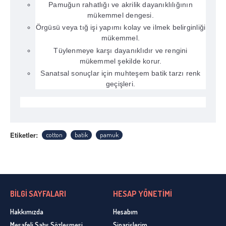
Pamuğun rahatlığı ve akrilik dayanıklılığının
mükemmel dengesi.
Örgüsü veya tığ işi yapımı kolay ve ilmek belirginliği
mükemmel.
Tüylenmeye karşı dayanıklıdır ve rengini
mükemmel şekilde korur.
Sanatsal sonuçlar için muhteşem batik tarzı renk
geçişleri.
Etiketler:
cotton
batik
pamuk
BİLGİ SAYFALARI
HESAP YÖNETİMİ
Hakkımızda
Hesabım
Mesafeli Satış Sözleşmesi
Siparişlerim