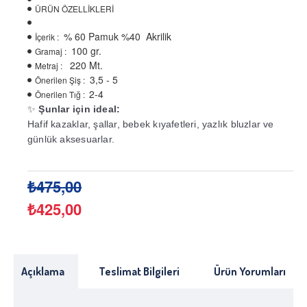
ÜRÜN ÖZELLİKLERİ
% 60 Pamuk %40 Akrilik
İçerik :
100 gr.
Gramaj :
220 Mt.
Metraj :
3,5 - 5
Önerilen Şiş :
2-4
Önerilen Tığ :
✨
Şunlar için ideal:
Hafif kazaklar, şallar, bebek kıyafetleri, yazlık bluzlar ve
günlük aksesuarlar.
₺475,00
₺425,00
Açıklama
Teslimat Bilgileri
Ürün Yorumları