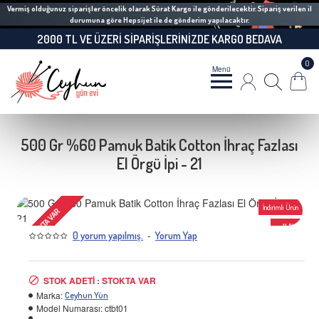
Vermiş olduğunuz siparişler öncelik olarak Sürat Kargo ile gönderilecektir. Sipariş verilen il
durumuna göre Hepsijet ile de gönderim yapılacaktır.
2000 TL VE ÜZERI SIPARIŞLERINIZDE KARGO BEDAVA
0
500 Gr %60 Pamuk Batik Cotton İhraç Fazlası
El Örgü İpi - 21
İndirimli Ürün
STOKTA VAR
-11 %
-
0 yorum yapılmış.
Yorum Yap
STOK ADETI : STOKTA VAR
Marka:
Ceyhun Yün
Model Numarası:
ctbt01