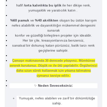
hafif
/orta kalınlıkta bu iplik
ile her dikişe renk,
yumuşaklık ve yaratıcılık katın
.
%60 pamuk
ve
%40 akrilikten
oluşan bu üstün karışım
nefes alabilirlik ve dayanıklılığın mükemmel dengesini
sunarak
konfor ve güzelliği birleştiren projeler için idealdir.
Her bir çile, kreasyonlarınıza benzersiz,
sanatsal bir dokunuş katan pürüzsüz, batik tarzı renk
geçişlerine sahiptir.
Çamaşır makinasında 30 derecede yıkayınız. Mümkünse
sererek kurutunuz. Düşük ısı ile ütü yapılabilir. Örgülerinizi
daha uzun süreli kullanmak için yıkama talimatına
uymanız tavsiye edilir.
✨
Neden Seveceksiniz:
Yumuşak, nefes alabilen ve zarif bir dökümlülüğe
sahip.