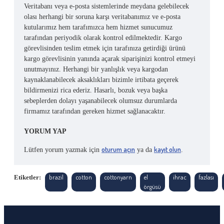
Veritabanı veya e-posta sistemlerinde meydana gelebilecek
olası herhangi bir soruna karşı veritabanımız ve e-posta
kutularımız hem tarafımızca hem hizmet sunucumuz
tarafından periyodik olarak kontrol edilmektedir. Kargo
görevlisinden teslim etmek için tarafınıza getirdiği ürünü
kargo görevlisinin yanında açarak siparişinizi kontrol etmeyi
unutmayınız. Herhangi bir yanlışlık veya kargodan
kaynaklanabilecek aksaklıkları bizimle irtibata geçerek
bildirmenizi rica ederiz. Hasarlı, bozuk veya başka
sebeplerden dolayı yaşanabilecek olumsuz durumlarda
firmamız tarafından gereken hizmet sağlanacaktır.
YORUM YAP
oturum açın
kayıt olun
Lütfen yorum yazmak için
ya da
.
brazil
cotton
cottonyarn
el
ihrac
fazlası
Etiketler:
örgüsü