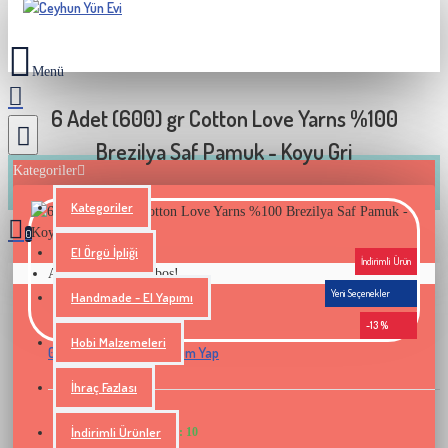
6 Adet (600) gr Cotton Love Yarns %100
Brezilya Saf Pamuk - Koyu Gri
Kategoriler
Kategoriler
0
El Örgü İpliği
İndirimli Ürün
Alışveriş sepetiniz boş!
Yeni Seçenekler
Handmade - El Yapımı
-13 %
Hobi Malzemeleri
0 yorum yapılmış.
Yorum Yap
-
İhraç Fazlası
İndirimli Ürünler
STOK ADETI : 10