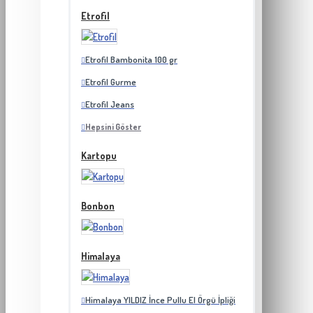
Etrofil
Etrofil Bambonita 100 gr
Etrofil Gurme
Etrofil Jeans
Hepsini Göster
Kartopu
Bonbon
Himalaya
Himalaya YILDIZ İnce Pullu El Örgü İpliği