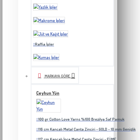
Raffia İpler
MARKAYA GÖRE
Ceyhun Yün
100 gr Cotton Love Yarns %100 Brezilya Saf Pamuk
116 cm Kancalı Metal Çanta Zinciri - GOLD - 10 mm Genişlik
117 cm Kancalı İnce Metal Çanta Zinciri - FÜME