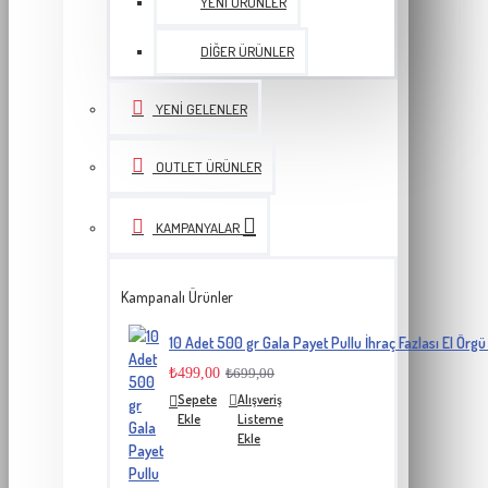
YENI ÜRÜNLER
DIĞER ÜRÜNLER
YENI GELENLER
OUTLET ÜRÜNLER
KAMPANYALAR
Kampanalı Ürünler
10 Adet 500 gr Gala Payet Pullu İhraç Fazlası El Örgü 
₺499,00
₺699,00
Sepete
Alışveriş
Ekle
Listeme
Ekle