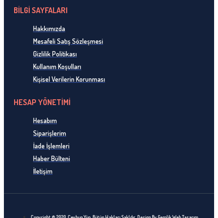
BİLGİ SAYFALARI
Hakkımızda
Mesafeli Satış Sözleşmesi
Gizlilik Politikası
Kullanım Koşulları
Kişisel Verilerin Korunması
HESAP YÖNETİMİ
Hesabım
Siparişlerim
İade İşlemleri
Haber Bülteni
İletişim
Copyright © 2020, Ceyhun Yün, Bütün Hakları Sakldır. Design By Gemlik Web Tasarım