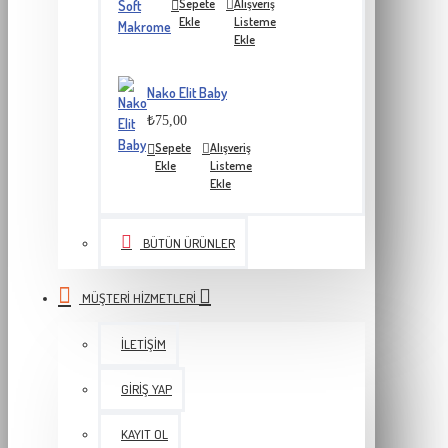
Sepete
Alışveriş
Ekle
Listeme
Ekle
Nako Elit Baby
₺75,00
Sepete
Alışveriş
Ekle
Listeme
Ekle
BÜTÜN ÜRÜNLER
MÜŞTERI HIZMETLERI
İLETIŞIM
GIRIŞ YAP
KAYIT OL