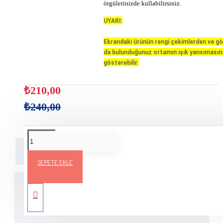
örgülerinizde kullabilirsiniz.
UYARI:
Ekrandaki ürünün rengi çekimlerden ve gö
da bulunduğunuz ortamın ışık yansımasına 
gösterebilir.
₺210,00
₺240,00
Açıklama
Teslimat Bilgileri
Ürün Yorumları
SEPETE EKLE
Cotton love Yarns Bir Ceyhun yün Markasıdır.