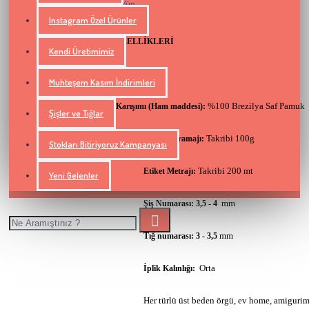
Ceyhun Yün
Marka:
Model Numarası:
BC38
Instagram Özel Ürünler
ÜRÜN ÖZELLİKLERİ
Kendi Üretimimiz
Muhteşem Kasım İndirimleri
%100 Brezilya Saf Pamuk
Karışımı (Ham maddesi):
Şişler ve Tığlar
Takribi 100g
Yumak Gramajı:
Stokları Bitiriyoruz Kampanyası
Takribi 200 mt
Etiket Metrajı:
Yeni Gelenler
mm
Şiş Numarası: 3,5 - 4
mm
Tığ numarası:
3 - 3,5
Orta
İplik Kalınlığı:
Her türlü üst beden örgü, ev home, amiguri