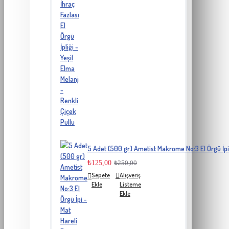
5 Adet (500 gr) Ametist Makrome No:3 El Örgü İpi
₺125,00
₺250,00
Sepete
Alışveriş
Ekle
Listeme
Ekle