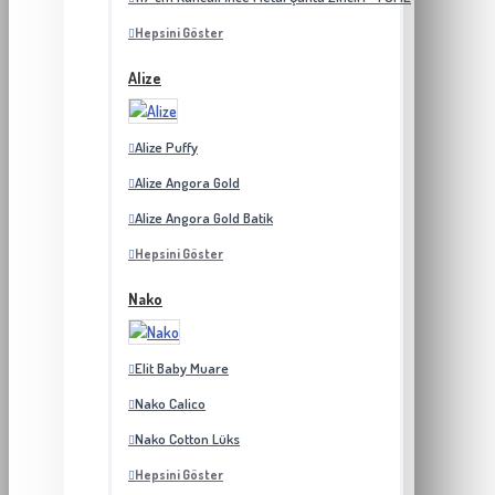
Hepsini Göster
Alize
Alize Puffy
Alize Angora Gold
Alize Angora Gold Batik
Hepsini Göster
Nako
Elit Baby Muare
Nako Calico
Nako Cotton Lüks
Hepsini Göster