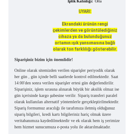
İplik Kalınlığı:
Orta
UYARI:
Ekrandaki ürünün rengi
çekimlerden ve görüntülediğiniz
cihaza ya da bulunduğunuz
ortamın ışık yansımasına bağlı
olarak ton farklılığı gösterebilir.
Siparişiniz bizim için önemlidir!
Online olarak sitemizden verilen siparişler periyodik olarak
her gün , gün içinde belli saatlerde kontrol edilmektedir. Saat
14:00'den sonra verilen siparişler ertesi gün değerlendirilir.
Siparişiniz, işlem sırasına alınarak büyük bir aksilik olmaz ise
gün içerisinde kargo şubesine verilir. Sipariş transferi paralel
olarak kullanılan alternatif yöntemlerle gerçekleştirilmektedir.
Sipariş formumuz aracılığı ile tarafımıza iletmiş olduğunuz
sipariş bilgileri, kredi kartı bilgileriniz hariç olmak üzere
veritabanımıza kaydedilmektedir ve ek olarak hem iş yerimize
hem hizmet sunucumuza e-posta yolu ile aktarılmaktadır.