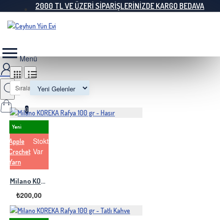
2000 TL VE ÜZERI SIPARIŞLERINIZDE KARGO BEDAVA
Sırala:
0
Yeni
Stokta
Apple
Var
Crochet
Yarn
Milano KOREKA Rafya 100 gr - Hasır
₺200,00