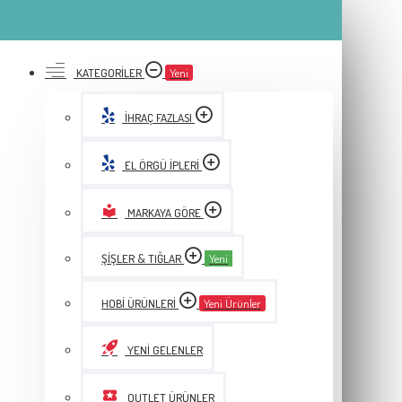
KATEGORILER
Yeni
İHRAÇ FAZLASI
EL ÖRGÜ İPLERI
MARKAYA GÖRE
ŞIŞLER & TIĞLAR
Yeni
HOBI ÜRÜNLERI
Yeni Ürünler
YENI GELENLER
OUTLET ÜRÜNLER