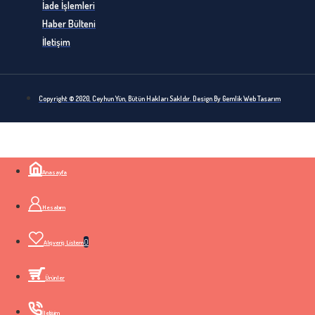
İade İşlemleri
Haber Bülteni
İletişim
Copyright © 2020, Ceyhun Yün, Bütün Hakları Sakldır. Design By Gemlik Web Tasarım
Anasayfa
Hesabım
0
Alışveriş Listem
Ürünler
İletişim