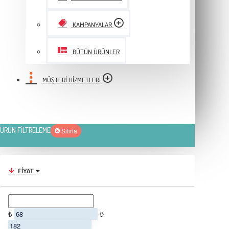
KAMPANYALAR
BÜTÜN ÜRÜNLER
MÜŞTERI HIZMETLERI
ÜRÜN FILTRELEME
Sıfırla
FIYAT
₺
₺