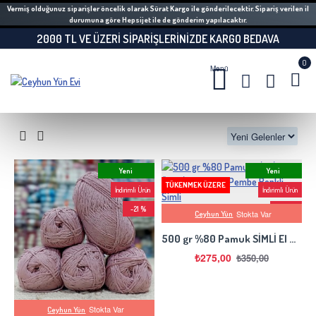
Vermiş olduğunuz siparişler öncelik olarak Sürat Kargo ile gönderilecektir. Sipariş verilen il
durumuna göre Hepsijet ile de gönderim yapılacaktır.
2000 TL VE ÜZERI SIPARIŞLERINIZDE KARGO BEDAVA
0
Yeni
Yeni
TÜKENMEK ÜZERE
İndirimli Ürün
İndirimli Ürün
-21 %
-21 %
Stokta Var
Ceyhun Yün
500 gr %80 Pamuk SİMLİ El Örgü İpi - Beyaz-Pembe Renkli Simli
₺275,00
₺350,00
Stokta Var
Ceyhun Yün