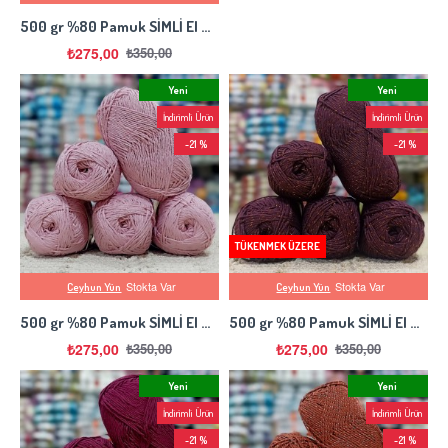
500 gr %80 Pamuk SİMLİ El Örgü İpi - Gül Goncası
₺275,00
₺350,00
Yeni
Yeni
İndirimli Ürün
İndirimli Ürün
-21 %
-21 %
TÜKENMEK ÜZERE
Stokta Var
Stokta Var
Ceyhun Yün
Ceyhun Yün
500 gr %80 Pamuk SİMLİ El Örgü İpi - Pembe Simli
500 gr %80 Pamuk SİMLİ El Örgü İpi - Orta Gri
₺275,00
₺275,00
₺350,00
₺350,00
Yeni
Yeni
İndirimli Ürün
İndirimli Ürün
-21 %
-21 %