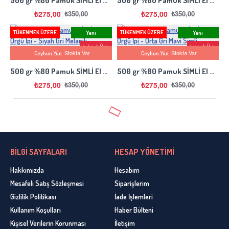
500 gr %80 Pamuk SİMLİ El Örgü İpi - Nar Çiçeği Kırmızı
500 gr %80 Pamuk SİMLİ El Örgü İpi - Orta Gri
₺275,00
₺275,00
₺350,00
₺350,00
TÜKENMEK ÜZERE
TÜKENMEK ÜZERE
Yeni
Yeni
İndirimli Ürün
İndirimli Ürün
Stokta Var
Stokta Var
Ceyhun Yün
Ceyhun Yün
-21 %
-21 %
500 gr %80 Pamuk SİMLİ El Örgü İpi - Siyah Gri Melanjlı
500 gr %80 Pamuk SİMLİ El Örgü İpi - Orta Gri Mavi Simli
₺275,00
₺275,00
₺350,00
₺350,00
BİLGİ SAYFALARI
HESAP YÖNETİMİ
Hakkımızda
Hesabım
Mesafeli Satış Sözleşmesi
Siparişlerim
Gizlilik Politikası
İade İşlemleri
Kullanım Koşulları
Haber Bülteni
Kişisel Verilerin Korunması
İletişim